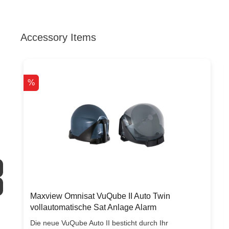
Accessory Items
Produktgalerie überspringen
%
Maxview Omnisat VuQube II Auto Twin
vollautomatische Sat Anlage Alarm
Die neue VuQube Auto II besticht durch Ihr