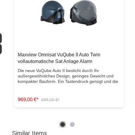
Maxview Omnisat VuQube II Auto Twin
vollautomatische Sat Anlage Alarm
Die neue VuQube Auto II besticht durch Ihr
außergewöhnliches Design, geringes Gewicht und
kompakter Bauform. Ein Tastendruck genügt und die
VuQube - Auto II richtet sich innerhalb von 60 - 90
sek. selbständig auf den gewünschten Satelliten aus.
Über ein externes Steuerelement wird der
969,00 €*
999,00 €*
gewünschte Satellit vom Inneren Ihres Fahrzeuges
bequem angewählt alles andere übernimmt für Sie
die VuQube II. Eine grobe Ausrichtung Richtung
Süden ist nicht notwendig da die VuQube - Auto II
eine echte vollelektronische Sat-Antenne ist. Die
VuQube - Auto II kann in jeder Lage Transportiert
Similar Items
Produktgalerie überspringen