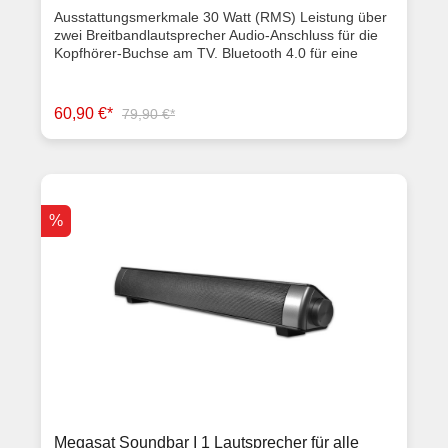
Ausstattungsmerkmale 30 Watt (RMS) Leistung über
zwei Breitbandlautsprecher Audio-Anschluss für die
Kopfhörer-Buchse am TV. Bluetooth 4.0 für eine
drahtlose Verbindung zum TV inkl. Halterung zur
einfachen Montage USB-Anschluss zum direkten
Abspielen von MP3-Musik-Dateien Fernbedienung
60,90 €*
79,90 €*
mit allen gängigen Funktionen (Regelung der
Lautstärke, Navigationstasten für MP3-Betrieb,
Bluetooth-Verbindung,...) schlichtes und kompaktes
Deign- passen für alle Megasat-Camping Fernseher
Material: Kunststoff / Metallgitter Lautsprechergröße:
2 Zoll (5cm) Leistung: max. 30 Watt RMS (2x 15
%
Watt) Frequenzgang: 50 Hz ~ 18 kHz Audio Eingang:
3,5mm Klinke USB Anschluss zum direkten Abspielen
von MP3 Dateien Bluetooth® Version 4.0 für eine
drahtlose Verbindung zum Fernseher
Spannungsversorgung: AC 230 Volt, 50/60 Hz, 1A /
DC12 Volt, 3A Abmessungen und Gewicht Breite: 410
mm Höhe: 60 mm Tiefe: 60 mm Gewicht: ca 800 g
(netto) Lieferumfang Megasat Klangwunder V
Fernbedienung Audiokabel (3,5 mm Klinke) Halterung
für TV-Montage 230712 Volt Netzteil
Bedienungsanleitung Artikelzustand Neuware mit
Rechnung 2 Jahre Gewährleistung
Megasat Soundbar I 1 Lautsprecher für alle