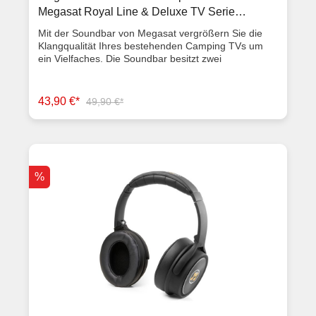
Megasat Royal Line & Deluxe TV Serie
Fernseher
Mit der Soundbar von Megasat vergrößern Sie die
Klangqualität Ihres bestehenden Camping TVs um
ein Vielfaches. Die Soundbar besitzt zwei
Breitbandlautsprecher mit max. 12 Watt Leistung. Die
Stromverbrauchsversorgung sowie die
Audioübertragung erfolgt über den USB-, bzw.
43,90 €*
49,90 €*
Kopfhörer-Anschluss des Fernsehers. Sollte kein
weiterer Platz zur Verfügung stehen, kann die
Soundbar direkt unter dem Fernseher montiert
werden. Die im Lieferumfang beiliegende Halterung
kann mit wenigen Handgriffen montiert werden.
Ausstattungsmerkmale Audio-Anschluss für die
%
Kopfhörer-Buchse am TV Drehknopf mit
Ein-/Ausschalter und Lautstärkenregler 2
Breitbandlautsprecher max. 2x6 Watt Vollverstärker
Stromversorgung über 5V USB Frequenzgang 80Hz-
18Khz Verzerrung von 1% bei 1Khz inkl. Halterung für
TV-Montage Abmessungen und Gewicht (BxTxH):
400x55x60mm Gewicht: 0,45kg Lieferumfang
Soundbar Halterung für TV-Montage Audiokabel
(Klinke) USB Kabel Artikelzustand Neuware mit
Rechnung 2 Jahre Gewährleistung