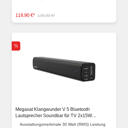
liefert sie trotz ihrer kompakten Größe klaren und
kräftigen Sound. Über ARC verbindet sie sich
automatisch mit deinem TV, und via Bluetooth kannst
119,90 €*
129,00 €*
du Musik von deinem Smartphone oder Tablet
streamen. Die Lautstärke lässt sich bequem über die
TV-Fernbedienung regeln. Ausstattungsmerkmale
Zwei Breitbandlautsprecher und eine Passivmembran
für klaren Sound Automatische Ein-/Ausschaltung
über ARC Bluetooth-Streaming für Musik von
%
Smartphone oder Tablet Einfache Montage mit
verstellbarer Höhe und VESA-Haltersatz Leistung: 2x
10 Watt max. Frequenzgang: 50-18.000
Hz Abmessungen: 480 x 60 x 60 mm Eingänge: ARC,
Bluetooth und 3,5 mm Klinkenbuchse Anschluss
Stromversorgung: 2,1/5,5 mm
Hohlstecker Bedienelemente: an/aus, lauter, leiser,
mute Lieferumfang 1x Soundbar 1x VESA-Haltersatz,
passend für die meisten TV-GerätePlug & Play
Stromversorgungsleitung Artikelzustand Neuware mit
Rechnung 2 Jahre Gewährleistung
Megasat Klangwunder V 5 Bluetooth
Lautsprecher Soundbar für TV 2x15W
gebraucht
Ausstattungsmerkmale 30 Watt (RMS) Leistung