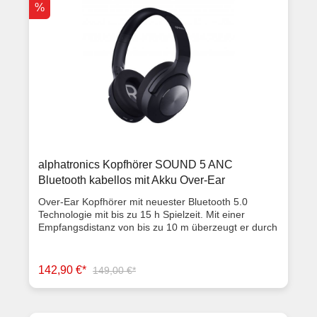
%
alphatronics Kopfhörer SOUND 5 ANC
Bluetooth kabellos mit Akku Over-Ear
Over-Ear Kopfhörer mit neuester Bluetooth 5.0
Technologie mit bis zu 15 h Spielzeit. Mit einer
Empfangsdistanz von bis zu 10 m überzeugt er durch
eine detailgenaue Klangwiedergabe und einem
angenehmen Tragegefühl. Aufladung über USB-
Anschluss, Lautstärkeregelung am Kopfhörer.
142,90 €*
149,00 €*
Aufbewahrungstasche, Ladekabel und
Bedienungsanleitung im Lieferumfang enthalten.
Merkmale: Leistung 2 x 25mW Bluetooth 5.0
Bluetooth Profile A2DP / AVRCP / HSP / HFP