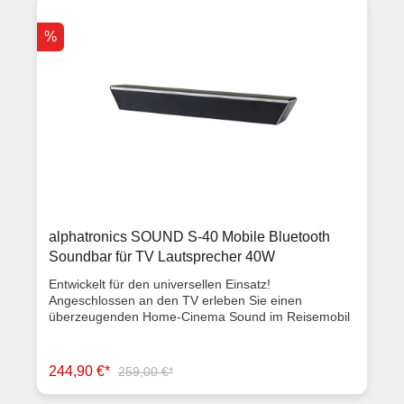
Eingänge: Bluetooth 5.0 / Audio Line In Empfangs-
reichweite bis zu 10 m Akku-Kapazität 400 mAh
%
Ladeanschluss Micro-USB Akkulaufzeit bis zu 20 h
Frequenzband 20 Hz - 20 KHz SNR > 80db, SPL 110
DB IP Schutzart IPX4 Abmessungen (BxHxT) 200 x
160 x 50 mm Mit ANC “Active Noise Canceling”. Für
ein noch besseres Klangerlebnis, werden die
Umgebungsgeräusche ausgeblendet. Artikelzustand
Neuware mit Rechnung 2 Jahre Gewährleistung
alphatronics SOUND S-40 Mobile Bluetooth
Soundbar für TV Lautsprecher 40W
Entwickelt für den universellen Einsatz!
Angeschlossen an den TV erleben Sie einen
überzeugenden Home-Cinema Sound im Reisemobil
durch den Einsatz von 4 x 10 Watt Full-Range Stereo
Lautsprechern und einer abgestimmten Audio-
Software. Durch das durchdachte Halterungssystem
244,90 €*
259,00 €*
ist die S-40 Mobile im Handumdrehen vom TV
abgenommen und kann dann mobil z. B. im Vorzelt