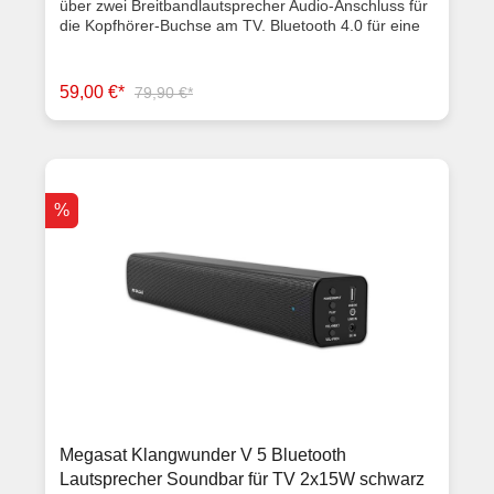
über zwei Breitbandlautsprecher Audio-Anschluss für
die Kopfhörer-Buchse am TV. Bluetooth 4.0 für eine
drahtlose Verbindung zum TV inkl. Halterung zur
einfachen Montage USB-Anschluss zum direkten
Abspielen von MP3-Musik-Dateien Fernbedienung
59,00 €*
79,90 €*
mit allen gängigen Funktionen (Regelung der
Lautstärke, Navigationstasten für MP3-Betrieb,
Bluetooth-Verbindung,...) schlichtes und kompaktes
Deign- passen für alle Megasat-Camping Fernseher
Material: Kunststoff / Metallgitter Lautsprechergröße:
2 Zoll (5cm) Leistung: max. 30 Watt RMS (2x 15
%
Watt) Frequenzgang: 50 Hz ~ 18 kHz Audio Eingang:
3,5mm Klinke USB Anschluss zum direkten Abspielen
von MP3 Dateien Bluetooth® Version 4.0 für eine
drahtlose Verbindung zum Fernseher
Spannungsversorgung: AC 230 Volt, 50/60 Hz, 1A /
DC12 Volt, 3A Abmessungen und Gewicht Breite: 410
mm Höhe: 60 mm Tiefe: 60 mm Gewicht: ca 800 g
(netto) Lieferumfang Megasat Klangwunder V
Fernbedienung Audiokabel (3,5 mm Klinke) Halterung
für TV-Montage 230712 Volt Netzteil
Bedienungsanleitung Artikelzustand Gebrauchtware
mit Rechnung 1 Jahr Gewährleistung
Megasat Klangwunder V 5 Bluetooth
Lautsprecher Soundbar für TV 2x15W schwarz