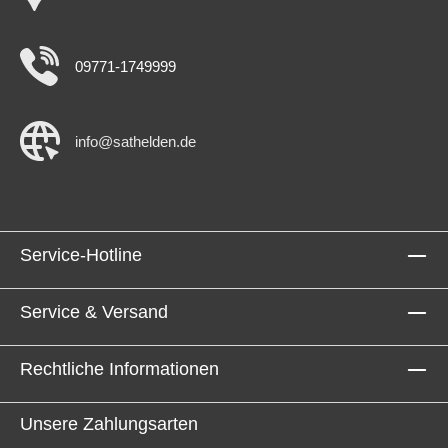
und 24" befestigen. Ausstattungsmerkmale Edles
Design kombiniert mit starkem und klarem Sound
Ideale Ergänzung zum Oyster® TV Einfache
Installation einfache Montage Anzeigedisplay für die
09771-1749999
aktuelle Signalquelle 3 Sound-Effekte wählbar (EQ):
News, Normal, Music Fernbedienung Kompatibel mit
den meisten Fernsehgeräten 2-Wege-
Lautsprechersystem Anschlüsse: COAXIAL, AUX,
info@sathelden.de
USB und HDMI ARC Leistung 2 x 10 W Sinus
Energieverbrauch: 12 V 0,75 A / 24 V 0,42 A
Betriebsspannung: 12 V, 24 V, 240 V (nur mit Netz
Adapter) Abmessungen und Gewicht Maße: 436 x 68
x 46 mm (BxHxT) Gewicht: 1,2kg Lieferumfang
Soundbar mit Fernbedienung Montagewinkel zur
Service-Hotline
direkten Montage an Oyster® TV (19", 21,5" und 24")
AUX-Kabel COAXIAL-Kabel HDMI ARC Kabel Netz
Adapter 110 V 240 V AC mit EURO-Schuko- Stecker
Stromanschlusskabel 12 V / 24 V Artikelzustand
Service & Versand
Neuware mit Rechnung 2 Jahre Gewährleistung
Rechtliche Informationen
Unsere Zahlungsarten