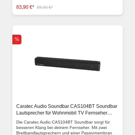
parallel an den 12V-Anschluss des TV-Gerätes
83,90 €*
89,00 €*
angeschlossen. Die Montage erfolgt mit zwei Haltern,
die einfach zwischen TV-Gerät und einem TV-Halter
montiert werden. Die Höhe ist justierbar, daher ist die
CAS102 für die meisten TV-Geräte geeignet.
Ausstattungsmerkmale Leistung 2x 10 Watt max.
Frequenzgang 50-18.000 Hz Abmessungen 480 x 60
%
x 60 mm Eingang: 3,5 mm Klinkenbuchse Anschluss
Stromversorgung. 2,1/5,5 mm Hohlstecker
Bedienelemente: an/aus, lauter, leiser, mute
Lieferumfang Soundbar VESA-Haltersatz, passend
für die meisten TV-Geräte Klinkenleitung für die
Verbindung zum TV-Gerät Plug & Play
Stromversorgungsleitung zusätzliche
Stromversorgungsleitung für den alternativen
Anschluss Artikelzustand Neuware mit Rechnung 2
Jahre Gewährleistung
Caratec Audio Soundbar CAS104BT Soundbar
Lautsprecher für Wohnmobil TV Fernseher
Bluetooth
Die Caratec Audio CAS104BT Soundbar sorgt für
besseren Klang bei deinem Fernseher. Mit zwei
Breitbandlautsprechern und einer Passivmembran