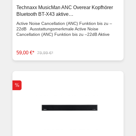
Technaxx MusicMan ANC Overear Kopfhörer
Bluetooth BT-X43 aktive
Geräuschunterdrückung
Active Noise Cancellation (ANC) Funktion bis zu –
22dB Ausstattungsmerkmale Active Noise
Cancellation (ANC) Funktion bis zu –22dB Aktive
Geräusch- und Echounterdrückung Lange
Wiedergabezeit ~8 Stunden & Sprechzeit ~10
Stunden Kabellose Kopfhörer mit weichen, gut
59,00 €*
79,99 €*
sitzenden Ohrmuscheln Komfortable Bedienung
direkt am Kopfhörer Musikübertragung &
Freisprechfunktion über Bluetooth V4.2 Kopplung mit
BT-Geräten, Smartphones, Tablets usw. Eingebautes
Mikrofon für Telefonate Schutzklasse IPX4
(spritzwassergeschützt), ideal für Outdoorund
%
Sportaktivitäten Bluetooth V4.2 / Profile: A2DP,
AVRCP, HFP, HSP / ~10m Reichweite Lautsprecher.
Frequenzbereich 20Hz–20kHz Bluetooth
Frequenzband 2,4GHz Bluetooth abgestrahlte
Sendeleistung max. 2,5mW ANC: –20dB ± 2dB (bis
max. –22dB) SPL: 109± 3dB @1kHz Eingebauter
auadbarer 240mAh Li-Polymer Akku 3,7V Ladezeit
(über Micro USB DC 5V/1A) ~2–3 Stunden
Wiedergabezeit ~8 Std. (max. VOL & ANC an)