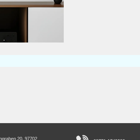
ngraben 20, 97702