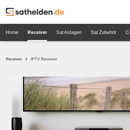
springen
Zur Hauptnavigation springen
Home
Receiver
Sat Anlagen
Sat Zubehör
C
Receiver
IPTV Receiver