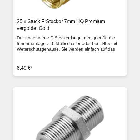
25 x Stück F-Stecker 7mm HQ Premium
vergoldet Gold
Der angebotene F-Stecker ist gut geeignet für die
Innenmontage z.B. Multischalter oder bei LNBs mit
Weterschutzgehäuse. Sie werden einfach auf das
Sattelitenkabel draufgeschraubt, für einen
Außenmantel von ca. 7,0mm (Diese F-Stecker
können somit für 80dB, 90dB und 100dB Kabel
6,49 €*
verwendet werden). Ausstattungsmerkmale
hochwertiger vergoldeter F-Stecker 7,0 mm für
Koaxialkabel (z. B. 80-100dB Kabel mit 7,0 mm
Durchmesser) Messing vernickelt Länge: 2 cm Kabel
Ø: 7,0 mm Innen Ø: 6,57 mm Dielektrikum Ø: 4,8 mm
ClassA Qualität Lieferumfang 25x F-Stecker 7mm HQ
Gold Artikelzustand: Neuware mit Rechnung 2 Jahre
Gewährleistung