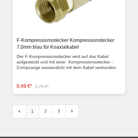
F-Kompressionsstecker Kompressionstecker
7,0mm blau für Koaxialkabel
Der F-Kompressionsstecker wird auf das Kabel
aufgesteckt und mit einer Kompressionsstecker -
Crimpzange wasserdicht mit dem Kabel verbunden.
Die Kompressionsstecker sind für Koaxialkabel mit
einem Außendurchmesser von max 7,0mm geeignet.
Ausstattungsmerkmale F-Kompressionsstecker
0,49 €*
2,75 €*
Gewindedurchmesser 7,0mm Geeignet für
Koaxialkabel RG6 und RG Quad Artikelzustand:
Neuware mit Rechnung 2 Jahre Gewährleistung
2
3
1