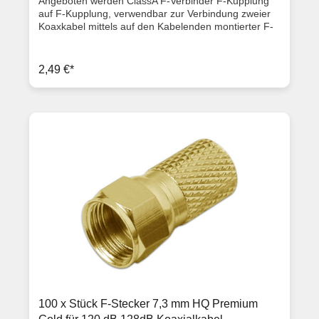
Angeboten werden ClassA F-Verbinder F-Kupplung
auf F-Kupplung, verwendbar zur Verbindung zweier
Koaxkabel mittels auf den Kabelenden montierter F-
Stecker. Es kann jeder F-Stecker unabhängig von
dessen Größe angeschraubt werden.
Produktbeschreibung Länge: 2,0 cm für jede F-
2,49 €*
Steckergröße auch für Crimpstecker geeignet F-
Buchse auf F-Buchse (Kupplung/Kupplung) ClassA
Qualität Lieferumfang 10x F-Verbinder / Kupplungen
100 x Stück F-Stecker 7,3 mm HQ Premium