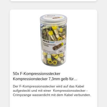
Kompressionsstecker Gewindedurchmesser 7,0mm
Geeignet für Koaxialkabel RG6 und RG Quad
Artikelzustand: Neuware mit Rechnung 2 Jahre
Gewährleistung
50x F-Kompressionsstecker
Kompressionstecker 7,3mm gelb für
Koaxialkabel
Der F-Kompressionsstecker wird auf das Kabel
aufgesteckt und mit einer Kompressionsstecker -
Crimpzange wasserdicht mit dem Kabel verbunden.
Die Kompressionsstecker sind für Koaxialkabel mit
einem Außendurchmesser von max 7,3mm geeignet.