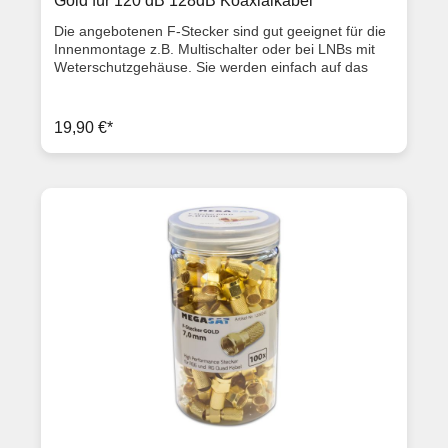
Gold für 120 dB 128dB Koaxialkabel
Die angebotenen F-Stecker sind gut geeignet für die
Innenmontage z.B. Multischalter oder bei LNBs mit
Weterschutzgehäuse. Sie werden einfach auf das
Sattelitenkabel draufgeschraubt, für einen
Außenmantel von ca. 7,3mm (Diese F-Stecker
können somit für 120dB und 128dB Kabel verwendet
19,90 €*
werden). Produktbeschreibung Länge: 2 cm Kabel Ø:
7,3 mm Innen Ø: 7,2 mm Dielektrikum Ø: 5,0 mm
ClassA Qualität vernickelt gold große Verschraubung
Lieferumfang 100x F-Stecker 7,3mm