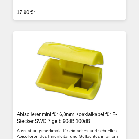
einem Außendurchmesser von max 7,5mm geeignet.
Geliefert werden 50 Stück in einer transportsicheren
17,90 €*
Kunststoff-Transportbox Ausstattungsmerkmale F-
Kompressionsstecker Gewindedurchmesser 7,5mm
Geeignet für Koaxialkabel RG6 und RG Quad
Artikelzustand: Neuware mit Rechnung 2 Jahre
Gewährleistung
Abisolierer mini für 6,8mm Koaxialkabel für F-
Stecker SWC 7 gelb 90dB 100dB
Ausstattungsmerkmale für einfaches und schnelles
Abisolieren des Innenleiter und Geflechtes in einem