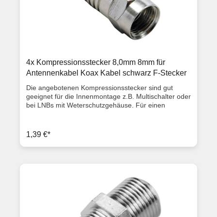
4x Kompressionsstecker 8,0mm 8mm für
Antennenkabel Koax Kabel schwarz F-Stecker
Die angebotenen Kompressionsstecker sind gut
geeignet für die Innenmontage z.B. Multischalter oder
bei LNBs mit Weterschutzgehäuse. Für einen
Außenmantel von ca. 8,0mm (z. B. 135dB Kabel mit
8,0 bis 8,2mm Durchmesser) Lieferumfang 4x
Kompressionsstecker 8,0mm
1,39 €*