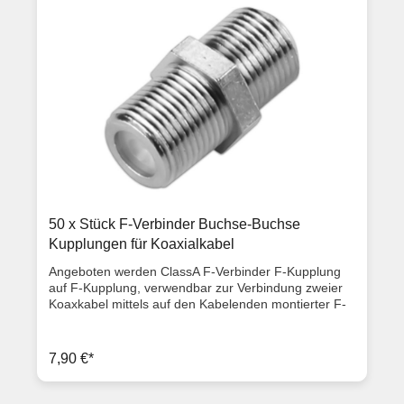
Ø: 7,0 mm Innen Ø: 6,57 mm Dielektrikum Ø: 4,8 mm
ClassA Qualität Lieferumfang 50x F-Stecker 7mm HQ
Gold Artikelzustand: Neuware mit Rechnung 2 Jahre
Gewährleistung
50 x Stück F-Verbinder Buchse-Buchse
Kupplungen für Koaxialkabel
Angeboten werden ClassA F-Verbinder F-Kupplung
auf F-Kupplung, verwendbar zur Verbindung zweier
Koaxkabel mittels auf den Kabelenden montierter F-
Stecker. Es kann jeder F-Stecker unabhängig von
dessen Größe angeschraubt werden.
Produktbeschreibung Länge: 2,0 cm für jede F-
7,90 €*
Steckergröße auch für Crimpstecker geeignet F-
Buchse auf F-Buchse (Kupplung/Kupplung) ClassA
Qualität Lieferumfang 50x F-Verbinder / Kupplungen