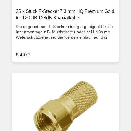
25 x Stück F-Stecker 7,3 mm HQ Premium Gold
für 120 dB 128dB Koaxialkabel
Die angebotenen F-Stecker sind gut geeignet für die
Innenmontage z.B. Multischalter oder bei LNBs mit
Weterschutzgehäuse. Sie werden einfach auf das
Sattelitenkabel draufgeschraubt, für einen
Außenmantel von ca. 7,3mm (Diese F-Stecker
können somit für 120dB und 128dB Kabel verwendet
6,49 €*
werden). Produktbeschreibung Länge: 2 cm Kabel Ø:
7,3 mm Innen Ø: 7,2 mm Dielektrikum Ø: 5,0 mm
ClassA Qualität vernickelt gold große Verschraubung
Lieferumfang 25x F-Stecker 7,3mm