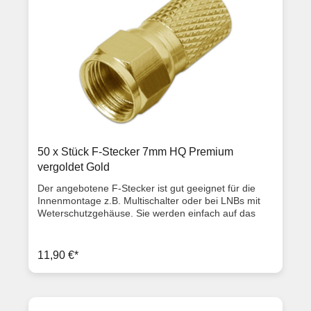
50 x Stück F-Stecker 7mm HQ Premium
vergoldet Gold
Der angebotene F-Stecker ist gut geeignet für die
Innenmontage z.B. Multischalter oder bei LNBs mit
Weterschutzgehäuse. Sie werden einfach auf das
Sattelitenkabel draufgeschraubt, für einen
Außenmantel von ca. 7,0mm (Diese F-Stecker
können somit für 80dB, 90dB und 100dB Kabel
11,90 €*
verwendet werden). Ausstattungsmerkmale
hochwertiger vergoldeter F-Stecker 7,0 mm für
Koaxialkabel (z. B. 80-100dB Kabel mit 7,0 mm
Durchmesser) Messing vernickelt Länge: 2 cm Kabel