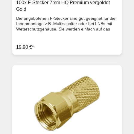
100x F-Stecker 7mm HQ Premium vergoldet
Gold
Die angebotenen F-Stecker sind gut geeignet für die
Innenmontage z.B. Multischalter oder bei LNBs mit
Weterschutzgehäuse. Sie werden einfach auf das
Sattelitenkabel draufgeschraubt, für einen
Außenmantel von ca. 7,0mm (Diese F-Stecker
können somit für 80dB, 90dB und 100dB Kabel
19,90 €*
verwendet werden).Geliefert werden 100 Stück in
einer transportsicheren Kunststoff-Transportbox.
Ausstattungsmerkmale hochwertiger vergoldeter F-
Stecker 7,0 mm für Koaxialkabel (z. B. 80-100dB
Kabel mit 7,0 mm Durchmesser) Messing vernickelt
Länge: 2 cm Kabel Ø: 7,0 mm Innen Ø: 6,57 mm
Dielektrikum Ø: 4,8 mm ClassA Qualität
Artikelzustand: Neuware mit Rechnung 2 Jahre
Gewährleistung