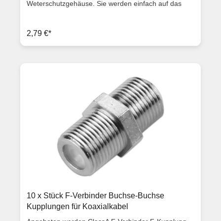
Weterschutzgehäuse. Sie werden einfach auf das
Sattelitenkabel draufgeschraubt, für einen
Außenmantel von ca. 7,0mm (Diese F-Stecker
können somit für 80dB, 90dB und 100dB Kabel
2,79 €*
verwendet werden). Ausstattungsmerkmale
hochwertiger vergoldeter F-Stecker 7,0 mm für
Koaxialkabel (z. B. 80-100dB Kabel mit 7,0 mm
Durchmesser) Messing vernickelt Länge: 2 cm Kabel
Ø: 7,0 mm Innen Ø: 6,57 mm Dielektrikum Ø: 4,8 mm
ClassA Qualität Lieferumfang 10x F-Stecker 7mm HQ
Gold Artikelzustand: Neuware mit Rechnung 2 Jahre
Gewährleistung
10 x Stück F-Verbinder Buchse-Buchse
Kupplungen für Koaxialkabel