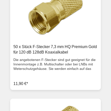
50 x Stück F-Stecker 7,3 mm HQ Premium Gold
für 120 dB 128dB Koaxialkabel
Die angebotenen F-Stecker sind gut geeignet für die
Innenmontage z.B. Multischalter oder bei LNBs mit
Weterschutzgehäuse. Sie werden einfach auf das
Sattelitenkabel draufgeschraubt, für einen
Außenmantel von ca. 7,3mm (Diese F-Stecker
können somit für 120dB und 128dB Kabel verwendet
11,90 €*
werden). Produktbeschreibung Länge: 2 cm Kabel Ø:
7,3 mm Innen Ø: 7,2 mm Dielektrikum Ø: 5,0 mm
ClassA Qualität vernickelt gold große Verschraubung
Lieferumfang 50x F-Stecker 7,3mm