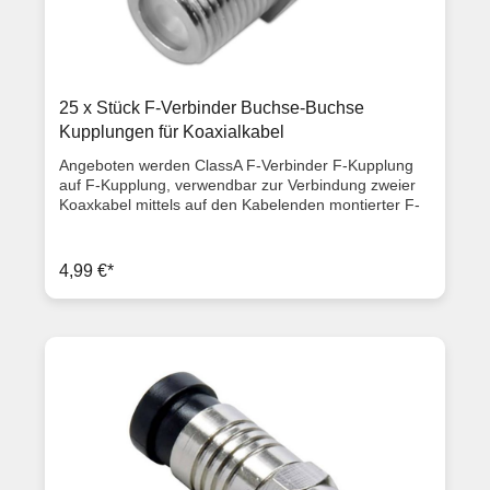
25 x Stück F-Verbinder Buchse-Buchse
Kupplungen für Koaxialkabel
Angeboten werden ClassA F-Verbinder F-Kupplung
auf F-Kupplung, verwendbar zur Verbindung zweier
Koaxkabel mittels auf den Kabelenden montierter F-
Stecker. Es kann jeder F-Stecker unabhängig von
dessen Größe angeschraubt werden.
Produktbeschreibung Länge: 2,0 cm für jede F-
4,99 €*
Steckergröße auch für Crimpstecker geeignet F-
Buchse auf F-Buchse (Kupplung/Kupplung) ClassA
Qualität Lieferumfang 25x F-Verbinder / Kupplungen