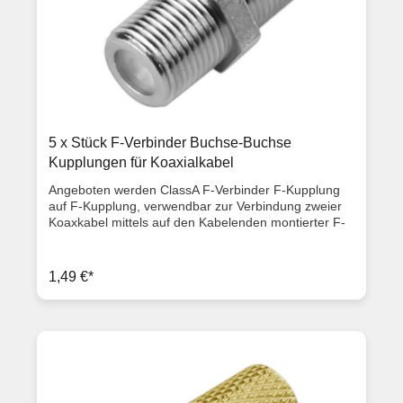
5 x Stück F-Verbinder Buchse-Buchse
Kupplungen für Koaxialkabel
Angeboten werden ClassA F-Verbinder F-Kupplung
auf F-Kupplung, verwendbar zur Verbindung zweier
Koaxkabel mittels auf den Kabelenden montierter F-
Stecker. Es kann jeder F-Stecker unabhängig von
dessen Größe angeschraubt werden.
Produktbeschreibung Länge: 2,0 cm für jede F-
1,49 €*
Steckergröße auch für Crimpstecker geeignet F-
Buchse auf F-Buchse (Kupplung/Kupplung) ClassA
Qualität Lieferumfang 5x F-Verbinder / Kupplungen