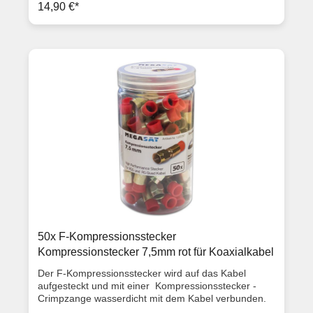
Geliefert werden 50 Stück in einer transportsicheren
14,90 €*
Kunststoff-Transportbox Ausstattungsmerkmale F-
Kompressionsstecker Gewindedurchmesser 7,3mm
Geeignet für Koaxialkabel RG6 und RG Quad
Artikelzustand: Neuware mit Rechnung 2 Jahre
Gewährleistung
50x F-Kompressionsstecker
Kompressionstecker 7,5mm rot für Koaxialkabel
Der F-Kompressionsstecker wird auf das Kabel
aufgesteckt und mit einer Kompressionsstecker -
Crimpzange wasserdicht mit dem Kabel verbunden.
Die Kompressionsstecker sind für Koaxialkabel mit