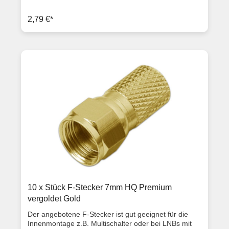
Außenmantel von ca. 7,3mm (Diese F-Stecker
können somit für 120dB und 128dB Kabel verwendet
2,79 €*
werden). Produktbeschreibung Länge: 2 cm Kabel Ø:
7,3 mm Innen Ø: 7,2 mm Dielektrikum Ø: 5,0 mm
ClassA Qualität vernickelt gold große Verschraubung
Lieferumfang 10x F-Stecker 7,3mm
10 x Stück F-Stecker 7mm HQ Premium
vergoldet Gold
Der angebotene F-Stecker ist gut geeignet für die
Innenmontage z.B. Multischalter oder bei LNBs mit