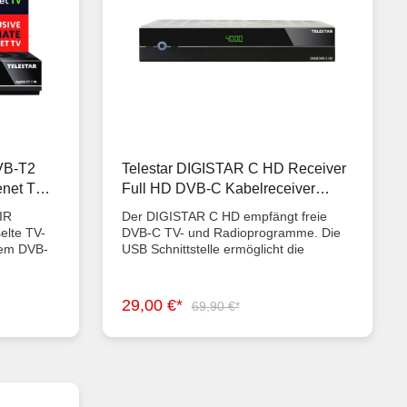
DVB-T2
Telestar DIGISTAR C HD Receiver
enet TV
Full HD DVB-C Kabelreceiver
R
gebraucht
IR
Der DIGISTAR C HD empfängt freie
elte TV-
DVB-C TV- und Radioprogramme. Die
em DVB-
USB Schnittstelle ermöglicht die
ätzlich
Wiedergabe diverser Dateiformate aus
 als Kabel
den Bereichen Video, Audio und Bild.
andard
Darüber hinaus verfügt der Receiver
29,00 €*
69,90 €*
 alle frei
über ein vierstelliges LED Display, einen
tlichen
Scart-Anschluss sowie eine Vielzahl
ECEIVER
benutzerfreundlicher Features wie EPI
und
Programminfo, Kindersicherung und
ösung
Plug & Play Installationsassistent.
ttstelle
Geringer Energieverbrauch.Dank