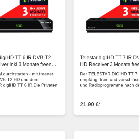
 digiHD TT 6 IR DVB-T2
Telestar digiHD TT 7 IR 
ver inkl 3 Monate freenet
HD Receiver 3 Monate fre
 Kabelreceiver
DVB-C Kabelreceiver PV
al durchstarten - mit freenet
Der TELESTAR DIGIHD TT 7 
gebraucht
DVB-T2 HD und dem
empfängt freie und verschlüss
digiHD TT 6 IR.Die Privaten
und Radioprogramme nach d
igh Definition Qualität für drei
T2 HDTV HEVC Standard. Zus
infach.Besser.Fernsehen.
kann der digi HD TT 7 IR auch
schärfer mit freenet TV! Mit
Receiver nach dem DVB-C St
*
21,90 €*
 sehen Sie bis zu 20 private
eingesetzt werden, er empfängt
ei empfangbare Programme in
empfang baren öffentlich-rech
ät. Genießen Sie Hollywood
Programme. Der FULLHD R
r, Serienhighlights und
bietet modernste Bildqualität 
rt in brillantem Full HD! Mit
unterstützt HDTV bis zur Aufl
ats-Edition können Sie drei
1080/ip. Durch eine USB-Schni