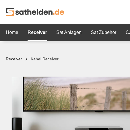
springen
Zur Hauptnavigation springen
Home
Receiver
Sat Anlagen
Sat Zubehör
C
Receiver
Kabel Receiver