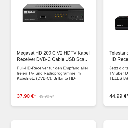
Megasat HD 200 C V2 HDTV Kabel
Telestar
Receiver DVB-C Cable USB Scart
HD Recei
HD200C
TV DVB-C
Full-HD-Receiver für den Empfang aller
Jetzt digit
freien TV- und Radioprogramme im
TV über 
Kabelnetz (DVB-C). Brillante HD-
TELESTAR 
Qualität im Kabelnetz.Der Megasat HD
in bester H
200 C V2 ist ein Full-HD-Receiver für
Monate! E
den Empfang aller freien TV- und
Sehen Sie 
37,90 €*
44,99 €
49,90 €*
Radioprogramme im Kabelnetz (DVB-
freenet TV
C). Der HDMI-Anschluss liefert eine
und 20 fr
Auflösung von bis zu 1080p und bietet
HD-Qualit
somit eine überzeugende Bildbrillanz
Blockbuste
und Schärfe. Die gewohnt einfache
Spitzenspo
Bedienung der Megasat Receiver
der 3-Mon