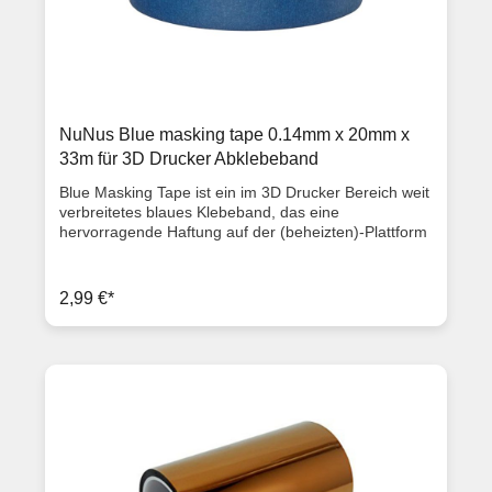
NuNus Blue masking tape 0.14mm x 20mm x
33m für 3D Drucker Abklebeband
Blue Masking Tape ist ein im 3D Drucker Bereich weit
verbreitetes blaues Klebeband, das eine
hervorragende Haftung auf der (beheizten)-Plattform
eines jeden 3D-Druckers hat: Ihre 3D-Drucke haften
enorm gut auf der Oberfläche dieses Blue Masking
Tapes. Dennoch können die gedruckten Objekte nach
2,99 €*
erfolgtem Ausdruck wieder einfach von diesem Band
entfernt werden. Blue Masking Tape hat eine Dicke
von 0,14 mm und wird in der beliebten Breite von 10-
200mm geliefert. Dadurch wird sichergestellt, dass
das Bekleben des Druckbetts nur eine Sache von
Sekunden ist. Eine Rolle NuNus Blue Masking Tape
enthält 33 Meter Klebeband. Blue Masking Tape
Vorteile: Gute Haftung auf dem (beheizten) Druckbett
3D-Drucke haften sehr gut auf der Oberfläche dieses
Bandes. Drucke können leicht von der Oberfläche