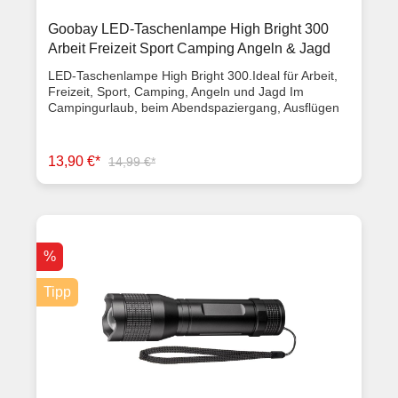
Goobay LED-Taschenlampe High Bright 300
Arbeit Freizeit Sport Camping Angeln & Jagd
LED-Taschenlampe High Bright 300.Ideal für Arbeit,
Freizeit, Sport, Camping, Angeln und Jagd Im
Campingurlaub, beim Abendspaziergang, Ausflügen
oder bei Stromausfällen sorgt die Taschenlampe für
klare Sicht. Mit starker Leuchtkraft und langer
Leuchtdauer ist sie immer und überall der perfekte
13,90 €*
14,99 €*
Backup-Begleiter. Clever und kompakt passt die
Lampe in jede Tasche und jede Hosentasche.
Batteriebetriebene Taschenlampe mit sehr hellen
Cree XPG2 Hochleistungs-LEDs (5 W) Mit einem
Lichtstrom von 300 Lumen lassen sich Objekte bis in
150 m Entfernung anleuchten IPX4-Standard schützt
%
die Taschenlampe vor Regen, spritzwassergeschützt
Korrosionsbeständiges Aluminium-Gehäuse und
Tipp
praktische Handschlaufe machen diese kleine,
handliche Lampe perfekt für Outdoor-Aktivitäten
Durch leichtes Knopfdrücken lassen sich 3
verschiedene Leuchtmodi einstellen: 100 % Licht, 20
% Licht und Blinksignal Zoom-Funktion: Leuchtenkopf
mit Fokusring zur stufenlosen Einstellung des
LichtkegelsLeistungsmerkmale: Lichtquelle