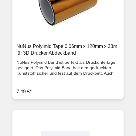
des Bandes entfernt werden. Leichte Entfernung des
Bandes, ohne dass Klebereste zurückbleiben
Entfernbar ohne zu brechen Einfache Abwicklung Von
Hand abreißbar Artikelzustand Neuware mit
Rechnung 2 Jahre Gewährleistung
NuNus Polyimid Tape 0.06mm x 120mm x 33m
für 3D Drucker Abdeckband
NuNus Polyimid Band ist perfekt als Druckunterlage
geeignet. Das Polyimid Band hält den gedruckten
Kunststoff sicher und fest auf dem Druckbett. Auch
ein Ablösen nach einem Druck ist mit dem Polyimid
Band deutlich leichter. NuNus Polyimid Band
Klebeband Polyimide tape hitzebeständiges
7,49 €*
Abdeckband Heißklebeband bis 350°C Wärmeklasse
Geeignet für 3D Drucker uvm.. In verschiedenen
Größen erhältlich 0.06mm x 120mm x 33m
Artikelzustand Neuware mit Rechnung 2 Jahre
Gewährleistung