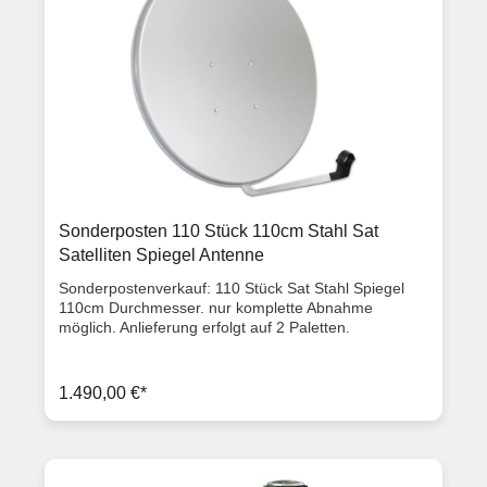
Sonderposten 110 Stück 110cm Stahl Sat
Satelliten Spiegel Antenne
Sonderpostenverkauf: 110 Stück Sat Stahl Spiegel
110cm Durchmesser. nur komplette Abnahme
möglich. Anlieferung erfolgt auf 2 Paletten.
Ausstattungsmerkmale Die Spiegel von Megasat
garantieren einen sehr hohen Antennengewinn und
halten auch bei schlechtem Wetter ein sicheres
1.490,00 €*
Signal. Sie sind bestens geeignet für extreme
Windgeschwindigkeiten von bis zu 120 km/h. Die
hervorragende Verarbeitung verspricht höchste
Qualität und Stabilität. Beschreibung Material Spiegel
Satelliten-Spiegel 110 cm Stahl (elektrostatische