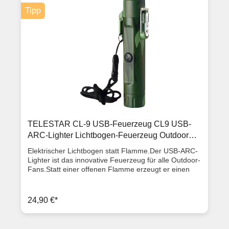
Pulverbeschichtung) Material Rückenteil Stahl
Tipp
Material Feedarm Stahl Material LNB Aufnahme
Kunststoff Mastaufnahme 32-60 mm
Elevationseinstellung 18° - 75° Antennengewinn bei
12.75 GHz 40 - 41,4 dB Durchmesser Feedaufnahme
40 mm Farbe lichtgrau Gewicht 9,0 kg Abmessungen
Spiegel (B/H) 100 x 110 cm
TELESTAR CL-9 USB-Feuerzeug CL9 USB-
ARC-Lighter Lichtbogen-Feuerzeug Outdoor
Camping
Elektrischer Lichtbogen statt Flamme.Der USB-ARC-
Lighter ist das innovative Feuerzeug für alle Outdoor-
Fans.Statt einer offenen Flamme erzeugt er einen
elektrischen Lichtbogen, der selbst bei starkem Wind
zuverlässig zündet. Da kein Brennstoff benötigt wird,
ist das Feuerzeug wind- und wetterfest und lässt sich
24,90 €*
einfach per Micro-USB wiederaufladen – perfekt für
Camping, Wandern oder Abenteuer im Freien. Das
robuste Gehäuse aus Zinklegierung und ABS-