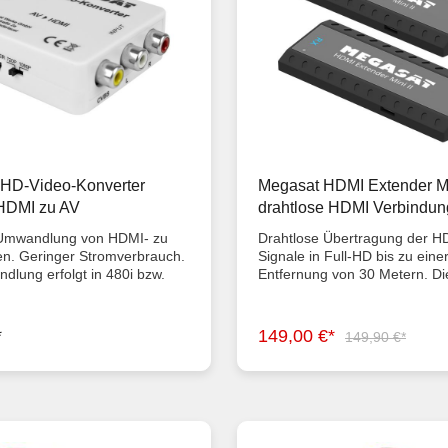
HD-Video-Konverter
Megasat HDMI Extender Min
HDMI zu AV
drahtlose HDMI Verbindun
Übertragung Übertragung
 Umwandlung von HDMI- zu
Drahtlose Übertragung der H
en. Geringer Stromverbrauch.
Signale in Full-HD bis zu eine
dlung erfolgt in 480i bzw.
Entfernung von 30 Metern. Di
 HDMI-zu-AV-Konverter
Lösung für Meetings, Konfere
gitale HDMI-Signale in
Home-Entertainment und Mult
V-Signale. Somit können Sie
Anwendungen. Drahtlose HD
*
149,00 €*
149,90 €*
ergabegeräte (wie z. B.
Übertragung – Perfekt für
oder DVD-Player) an TVs oder
Präsentationen.Der HDMI Ext
en mit einem AV-Anschluss
II besteht aus einem Sender 
 Das CVBS-Signal wird hierbei
Empfänger die jeweils eine H
w. 576i umgewandelt und ist
Schnittstelle besitzen. Das S
für das NTSC- und PAL-TV-
ermöglicht eine drahtlose Üb