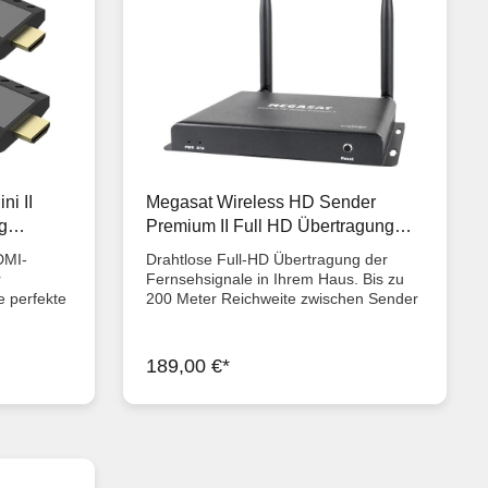
i II
Megasat Wireless HD Sender
g
Premium II Full HD Übertragung
ssystem
Videosender kabellos 200m
DMI-
Drahtlose Full-HD Übertragung der
r
Fernsehsignale in Ihrem Haus. Bis zu
e perfekte
200 Meter Reichweite zwischen Sender
nzen,
und Empfänger. Der Wireless HD
imedia-
Sender Premium II ermöglicht eine
MI-
kabellose Übertragung von allen HDMI-
189,00 €*
fähigen Geräten. Ersetzen Sie drahtlos
ender Mini
das HDMI-Kabel und platzieren Sie den
und einem
HDMI-fähigen Fernseher oder Projektor
DMI-
an den Ort Ihrer Wahl.Der Sender
ystem
verfügt über einen HDMI-Eingang (für
ertragung
z.B. Sat-Receiver) und einen HDMI-