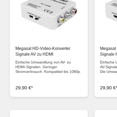
Megasat HD-Video-Konverter
Megasat 
Signale AV zu HDMI
Signale 
Einfache Umwandlung von AV- zu
Einfache
HDMI-Signalen. Geringer
AV-Signal
Stromverbrauch. Kompatibel bis 1080p.
Die Umwan
Der AV-zu-HDMI-Konverter wandelt
576i. Der
analoge AV-Signale in digitale HDMI-
wandelt di
Signale. Somit können Sie AV-
analoge A
29,90 €*
29,90 €
Wiedergabegeräte (wie z. B. Receiver
HDMI-Wied
oder DVD-Player) an TVs oder
Receiver 
Projektoren mit einem HDMI-Anschluss
Projektor
betreiben. Das AV-Signal wird hierbei bis
betreiben.
1080p umgewandelt und ist geeignet für
in 480i bz
das NTSC und PAL-TV-Format. Es
geeignet 