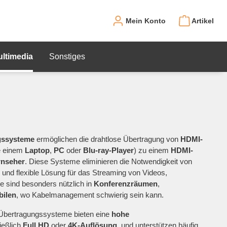
Mein Konto
Artikel
ultimedia
Sonstiges
gssysteme
ermöglichen die drahtlose Übertragung von
HDMI-
e einem
Laptop
,
PC
oder
Blu-ray-Player
) zu einem
HDMI-
rnseher
. Diese Systeme eliminieren die Notwendigkeit von
 und flexible Lösung für das Streaming von Videos,
ie sind besonders nützlich in
Konferenzräumen
,
ilen
, wo Kabelmanagement schwierig sein kann.
Übertragungssysteme bieten eine
hohe
ließlich
Full HD
oder
4K-Auflösung
, und unterstützen häufig