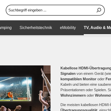
amping
Sicherheitstechnik
eMobility
TV, Audio & M
Kabellose HDMI-Übertragun
Signalen
von einem Gerät (wi
kompatiblen Monitor
oder
Fe
Kabeln und bieten eine saubere
Präsentationen oder Spielen. S
Wohnzimmern
oder
Wohnmob
Die meisten kabellosen HDMI-
Übertragungsqualität
, einsch