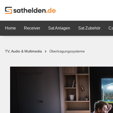
springen
Zur Hauptnavigation springen
Home
Receiver
Sat Anlagen
Sat Zubehör
C
TV, Audio & Multimedia
Übertragungssysteme