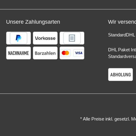
Apps und personalisierte Empfehlungen
Delivery)
auf einer intuitiven Plattform. Mit einer
oder Navis
benutzerfreundlichen Oberfläche vereint
übersichtl
Google TV Serien, Filme und Videos
gewählte 
Unsere Zahlungsarten
Wir versen
basierend auf Ihren
Bordspann
Fernsehgewohnheiten und schlägt
bei kritis
Optionen von Diensten wie Netflix, Hulu,
das Gerät 
Standard
DHL 
Disney+ und anderen vor, sodass Sie
mehrfarbi
neue Favoriten ohne endlos zu scrollen
die für e
entdecken können.LED-Lichtquelle.Das
und gute S
DHL Paket Int
hochwertige LED-Lichtsystem liefert
Eigenscha
Standardvers
satte, lebendige Farben mit einer
Transmitte
Lebensdauer von bis zu 30.000
Metall Fr
Stunden. Bei einer durchschnittlichen
MHz Bluet
Nutzung von 4 Stunden pro Tag hält
Reichweit
dieser Projektor bis zu 20 Jahre.Full HD
WAV Ausgä
1.080 P.Atemberaubende Unterhaltung
5V/3A, 9V
mit True Full HD 1080p – genießen Sie
USB-C (PD
ein unvergessliches Fernseherlebnis mit
12V/1.67A
gestochen scharfen Bildern, starken
Watt) Ein
Kontrasten und kristallklarem
(geeignet
Text.Ausstattungsmerkmale
etc.) Frei
* Alle Preise inkl. gesetzl. 
Anzeigetechnologie: LCD Lichtquelle:
Mikrofon,
LED Helligkeit: Bis zu 250
Privat- un
Lumen* Kontrastverhältnis:
Freisprec