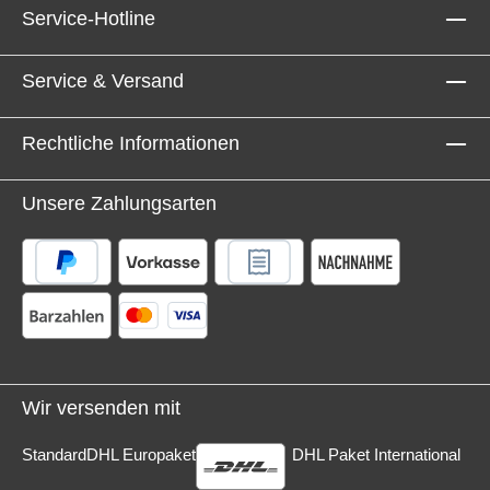
Ausgang HDMI ARC Eingang Lieferumfang:
Service-Hotline
DABMAN i560 CD Fernbedienung (inkl. Batterien)
DAB+/UKW Teleskopantenne DAB+/UKW
Wurfantenne WiFi Antenne Bluetooth Antenne 1,5m
Service & Versand
Chinch Audio R/L Anschlusskabel 1,5m
Lichtwellenleiterkabel Netzteil Bedienungsanleitung
Artikelzustand Gebrauchtware mit Rechnung
Rechtliche Informationen
Kundenrücksendung innerhalb Widerrufsfrist, Gerät
ist neuwertig. 1 Jahr Gewährleistung
Unsere Zahlungsarten
Wir versenden mit
Standard
DHL Europaket
DHL Paket International