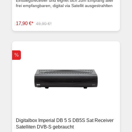
Einstiegsreceiver und eignet sich zum Empfang aller
Schienenlänge ausgezogen ca. 835 mm Maße
frei empfangbaren, digital via Satellit ausgestrahlten
eingeklappt (BxHxT) ca. 410 x 155 x 42 mm Gewicht
TV- und Radioprogramme. Der Receiver ist sehr
ca. 2,3 kg Für TV-Geräte bis 6,5 kg Artikelzustand
einfach zu installieren und zu bedienen und verfügt
Neuware mit Rechnung 2 Jahre Gewährleistung
unter anderem über Kindersicherung, Videotext
17,90 €*
49,90 €*
sowie eine elektronische Programminformation.
Technische Daten DVB-S2 Receiver Plug & Play
Installation für schnelle und einfache Inbetriebnahme
1x Scart, 1x Audio-Ausgang (digital elektrisch), 1x F-
Buchse Kindersicherung, Timer, EPI und viele weitere
benutzerfreundliche Features Immer aktuell dank
%
Software-Update via Satellit Dolby Digital – sattes
Klangerlebnis in glasklarer Digitalqualität
Energiesparendes Netzteil mit Standbyfunktion, ECO
(Energiesparer) Gerät (BxHxT) 17.8 x 4 x 10.5 cm
Lieferumfang Receiver Fernbedienung Batterien
Bedienungsanleitung Artikelzustand Neuware mit
Rechnung 2 Jahre Gewährleistung
Digitalbox Imperial DB 5 S DB5S Sat Receiver
Satelliten DVB-S gebraucht