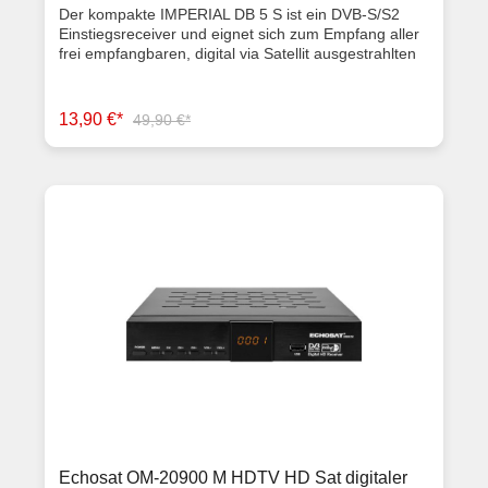
Der kompakte IMPERIAL DB 5 S ist ein DVB-S/S2
Einstiegsreceiver und eignet sich zum Empfang aller
frei empfangbaren, digital via Satellit ausgestrahlten
TV- und Radioprogramme. Der Receiver ist sehr
einfach zu installieren und zu bedienen und verfügt
unter anderem über Kindersicherung, Videotext
13,90 €*
49,90 €*
sowie eine elektronische Programminformation.
Technische Daten DVB-S2 Receiver Plug & Play
Installation für schnelle und einfache Inbetriebnahme
1x Scart, 1x Audio-Ausgang (digital elektrisch), 1x F-
Buchse Kindersicherung, Timer, EPI und viele weitere
benutzerfreundliche Features Immer aktuell dank
Software-Update via Satellit Dolby Digital – sattes
Klangerlebnis in glasklarer Digitalqualität
Energiesparendes Netzteil mit Standbyfunktion, ECO
(Energiesparer) Gerät (BxHxT) 17.8 x 4 x 10.5 cm
Lieferumfang Receiver Fernbedienung Batterien
Bedienungsanleitung Artikelzustand Gebrauchtware
mit Rechnung Gerät stammt aus
Kundenrücksendung innerhalb Widerrufsfrist 1 Jahre
Gewährleistung
Echosat OM-20900 M HDTV HD Sat digitaler