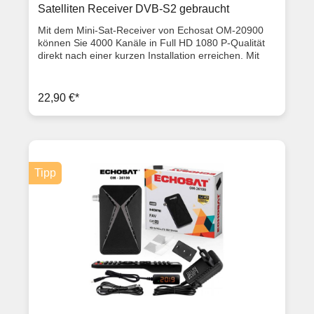
Satelliten Receiver DVB-S2 gebraucht
Mit dem Mini-Sat-Receiver von Echosat OM-20900
können Sie 4000 Kanäle in Full HD 1080 P-Qualität
direkt nach einer kurzen Installation erreichen. Mit
der automatischen und einfachen
Installationsfunktion können Sie in kurzer Zeit auf
Tausende von Kanälen zugreifen. Sie können auch
22,90 €*
die Kanäle löschen, die Sie nicht möchten, Sie
können Ihre bevorzugten Kanäle zu Ihrer
Favoritenliste hinzufügen und haben einen direkten
Zugriff. Hohe Auflösung — Der Echosat OM-20900
garantiert eine nahtlose Übertragung in Full HD
1080P-Qualität. Mit dem USB-Eingang können Sie
Tipp
Bilder anzeigen, Musik hören oder Filme anschauen.
Technische Daten Gestochen scharfe TV-Bilder von
frei empfangbaren HDTV Programmen mit einer
Auflösung von bis zu 1080p. Zwei USB Anschlüsse
(Vorder- und Rückseite) zur Medienwiedergabe.
Spielen Sie Ihre Musik und Bilder-Sammlung direkt
vom Receiver ab. Digitaler koaxialer Audioausgang
zur Erweiterung mit einer Heimkinoanlage für ein
perfektes Surround-Erlebnis. Energiesparer im
Betrieb und Standby Auflösung: 576i bis 1080p (Full
HD) Bildformate: 4:3,16:9 4.000