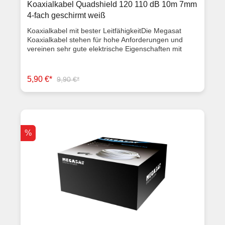
Koaxialkabel Quadshield 120 110 dB 10m 7mm
4-fach geschirmt weiß
Koaxialkabel mit bester LeitfähigkeitDie Megasat
Koaxialkabel stehen für hohe Anforderungen und
vereinen sehr gute elektrische Eigenschaften mit
einem extrem hohen Schirmungsmaß. Die
Koaxialkabel durchlaufen permanente Kontrollen
durch internationale Standards wie Qualität,
5,90 €*
9,90 €*
Sicherheit, die Verwendung umweltfreundlicher
Materialien, um die Erwartungen des Kunden gerecht
zu werden. Das alles garantiert Top-Qualität und eine
hohe Langlebigkeit.Auf dem Außenmantel sind die
Metereinheiten aufgedruckt. Somit ist eine einfache
und übersichtliche Abtrennung von Meterware
%
möglich. Eigenschaften Schirmmaß: 110 dB
Abschirmung: 4-fach Außendurchmesser: 7,0 mm
Außenleiterdurchmesser: 5,5 mm
Isolationsdurchmesser: 4,3 mm
Innenleiterdurchmesser: 0,9 mm CCS Aluminiumfolie:
2x kaschiert Geflecht: 1x 48 x 0,12 al Impedanz: 75 Ω
TÜV geprüft ISO 9001 RoHS-conform Meteraufdruck
auf dem Kabel Kabellänge: 10 m Inklusive F-Stecker
und Gummitülle Farbe: weiß Dämpfung bei 20° C auf
100 m bei 800 MHz: 20 dB bei 2150 MHz: 35 dB