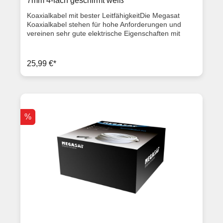
7mm 4-fach geschirmt weiß
Koaxialkabel mit bester LeitfähigkeitDie Megasat
Koaxialkabel stehen für hohe Anforderungen und
vereinen sehr gute elektrische Eigenschaften mit
einem extrem hohen Schirmungsmaß. Die
Koaxialkabel durchlaufen permanente Kontrollen
durch internationale Standards wie Qualität,
25,99 €*
Sicherheit, die Verwendung umweltfreundlicher
Materialien, um die Erwartungen des Kunden gerecht
zu werden. Das alles garantiert Top-Qualität und eine
hohe Langlebigkeit.Auf dem Außenmantel sind die
Metereinheiten aufgedruckt. Somit ist eine einfache
und übersichtliche Abtrennung von Meterware
%
möglich. Eigenschaften Schirmmaß: 110 dB
Abschirmung: 4-fach Außendurchmesser: 7,0 mm
Außenleiterdurchmesser: 5,5 mm
Isolationsdurchmesser: 4,3 mm
Innenleiterdurchmesser: 0,9 mm CCS Aluminiumfolie:
2x kaschiert Geflecht: 1x 48 x 0,12 al Impedanz: 75 Ω
TÜV geprüft ISO 9001 RoHS-conform Meteraufdruck
auf dem Kabel Kabellänge: 100 m Farbe: weiß
Dämpfung bei 20° C auf 100 m bei 800 MHz: 20 dB
bei 2150 MHz: 35 dB Rückflussdämpfung bei 800
MHz: > 23 dB bei 2150 MHz: > 20 dB Artikelzustand
Neuware mit Rechnung 2 Jahre Gewährleistung