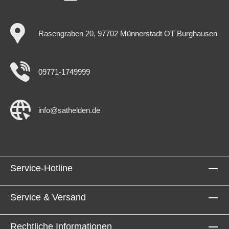
Isolationsdurchmesser: 4,3 mm
Innenleiterdurchmesser: 0,9 mm CCS Aluminiumfolie:
2x kaschiert Geflecht: 1x 48 x 0,12 al Impedanz: 75 Ω
TÜV geprüft ISO 9001 RoHS-conform Meteraufdruck
Rasengraben 20, 97702 Münnerstadt OT Burghausen
auf dem Kabel Kabellänge: 50 m Inklusive F-Stecker
und Gummitülle Farbe: weiß Dämpfung bei 20° C auf
100 m bei 800 MHz: 20 dB bei 2150 MHz: 35 dB
Rückflussdämpfung bei 800 MHz: > 23 dB bei 2150
09771-1749999
MHz: > 20 dB Artikelzustand Neuware mit Rechnung
2 Jahre Gewährleistung
info@sathelden.de
Service-Hotline
Service & Versand
Rechtliche Informationen