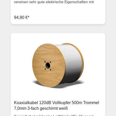
vereinen sehr gute elektrische Eigenschaften mit
einem extrem hohen Schirmungsmaß. Die
Koaxialkabel durchlaufen permanente Kontrollen
durch internationale Standards wie Qualität,
94,90 €*
Sicherheit, die Verwendung umweltfreundlicher
Materialien, um die Erwartungen des Kunden gerecht
zu werden. Das alles garantiert Top-Qualität und eine
hohe Langlebigkeit.Auf dem Außenmantel sind die
Metereinheiten aufgedruckt. Somit ist eine einfache
und übersichtliche Abtrennung von Meterware
möglich. Eigenschaften Schirmmaß: 120 dB
Abschirmung: 4-fach Außendurchmesser: 7,2 mm
Außenleiterdurchmesser: 6,0 mm
Isolationsdurchmesser: 4,8 mm
Innenleiterdurchmesser: 1,1 mm CCS Aluminiumfolie:
2x kaschiert Geflecht: 1x 48 x 0,12 al Impedanz: 75 Ω
TÜV geprüft ISO 9001 RoHS-conform Meteraufdruck
auf dem Kabel Kabellänge: 500 m Farbe: weiß
Dämpfung bei 20° C auf 100 m bei 800 MHz: 17 dB
bei 2150 MHz: 29 dB Rückflussdämpfung bei 800
MHz: > 26 dB bei 2150 MHz: > 23 dB Artikelzustand
Neuware mit Rechnung 2 Jahre Gewährleistung
Koaxialkabel 120dB Vollkupfer 500m Trommel
7,0mm 3-fach geschirmt weiß