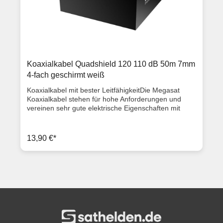
2x kaschiert Geflecht: 1x 48 x 0,12 al Impedanz: 75 Ω
TÜV geprüft ISO 9001 RoHS-conform Meteraufdruck
auf dem Kabel Kabellänge: 500 m Farbe: weiß
Dämpfung bei 20° C auf 100 m bei 800 MHz: 20 dB
bei 2150 MHz: 35 dB Rückflussdämpfung bei 800
MHz: > 23 dB bei 2150 MHz: > 20 dB Artikelzustand
Neuware mit Rechnung 2 Jahre Gewährleistung
Koaxialkabel Quadshield 120 110 dB 50m 7mm
4-fach geschirmt weiß
Koaxialkabel mit bester LeitfähigkeitDie Megasat
Koaxialkabel stehen für hohe Anforderungen und
vereinen sehr gute elektrische Eigenschaften mit
einem extrem hohen Schirmungsmaß. Die
Koaxialkabel durchlaufen permanente Kontrollen
durch internationale Standards wie Qualität,
13,90 €*
Sicherheit, die Verwendung umweltfreundlicher
Materialien, um die Erwartungen des Kunden gerecht
zu werden. Das alles garantiert Top-Qualität und eine
hohe Langlebigkeit.Auf dem Außenmantel sind die
Metereinheiten aufgedruckt. Somit ist eine einfache
und übersichtliche Abtrennung von Meterware
möglich. Eigenschaften Schirmmaß: 110 dB
Abschirmung: 4-fach Außendurchmesser: 7,0 mm
Außenleiterdurchmesser: 5,5 mm