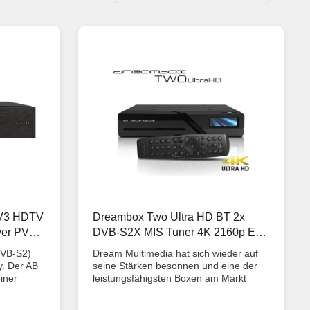
V3 HDTV
Dreambox Two Ultra HD BT 2x
iver PVR
DVB-S2X MIS Tuner 4K 2160p E2
Linux Dual Wifi H.265 HEVC UHD
DVB-S2)
Dream Multimedia hat sich wieder auf
Receiver
y. Der AB
seine Stärken besonnen und eine der
iner
leistungsfähigsten Boxen am Markt
eivern.
gebaut. Eine überragende Ausstattung
ie einen
und Menge an Ressourcen macht die