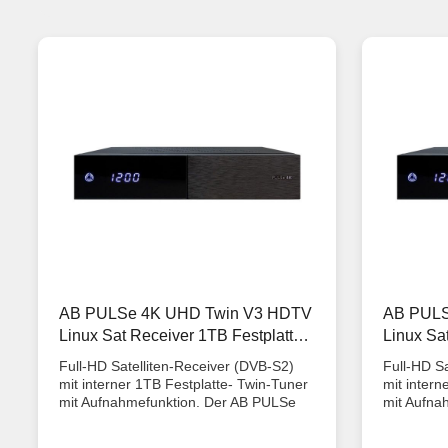
AB PULSe 4K UHD Twin V3 HDTV
AB PULS
Linux Sat Receiver 1TB Festplatte
Linux Sa
intern 1000GB 2xDVB-S2X
intern 1
Full-HD Satelliten-Receiver (DVB-S2)
Full-HD Sa
mit interner 1TB Festplatte- Twin-Tuner
mit intern
mit Aufnahmefunktion. Der AB PULSe
mit Aufna
4K bildet den Anfang einer neuen
4K bildet
Generation von 4K-Receivern. Mit dem
Generatio