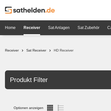
springen
Zur Hauptnavigation springen
Home
Receiver
Sat Anlagen
Sat Zubehör
C
Receiver
Sat Receiver
HD Receiver
Produkt Filter
Optionen anzeigen