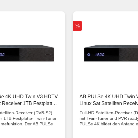
%
e 4K UHD Twin V3 HDTV
AB PULSe 4K UHD Twin 
t Receiver 1TB Festplatte
Linux Sat Satelliten Rece
000GB gebraucht
ready 2xDVB-S2X
telliten-Receiver (DVB-S2)
Full-HD Satelliten-Receiver (
er 1TB Festplatte- Twin-Tuner
mit Twin-Tuner und PVR read
hmefunktion. Der AB PULSe
PULSe 4K bildet den Anfang e
 den Anfang einer neuen
neuen Generation von 4K-Rec
n von 4K-Receivern. Mit dem
Mit dem PULSe 4K erhalten S