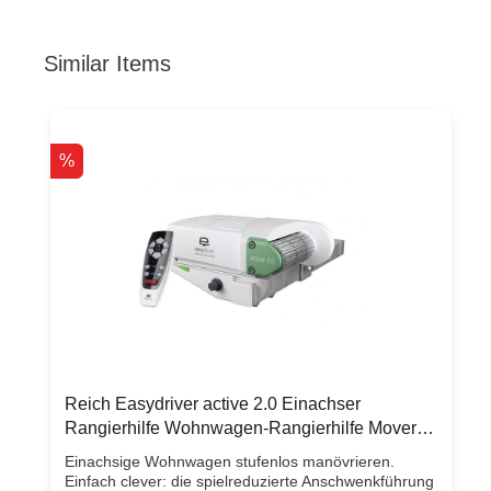
Similar Items
Produktgalerie überspringen
%
Reich Easydriver active 2.0 Einachser
Rangierhilfe Wohnwagen-Rangierhilfe Mover
bis 2000kg
Einachsige Wohnwagen stufenlos manövrieren.
Einfach clever: die spielreduzierte Anschwenkführung