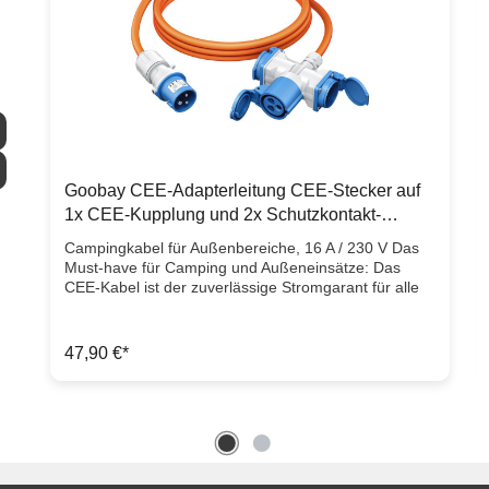
Goobay CEE-Adapterleitung CEE-Stecker auf
1x CEE-Kupplung und 2x Schutzkontakt-
Kupplung 10m 16A 230V
Campingkabel für Außenbereiche, 16 A / 230 V Das
Must-have für Camping und Außeneinsätze: Das
CEE-Kabel ist der zuverlässige Stromgarant für alle
r
elektrischen Funktionen im Wohnmobil, Caravan oder
auch auf Baustellen. Sicher angeschlossen ans 230-
V-Netz auf dem Campingplatz, wird jede Outdoor-
47,90 €*
Tour zum entspannten Energie-Erlebnis. Volle Power,
voller Komfort. Das elementare Camping-Zubehör:
CEE-Adapter mit Kombisteckdose für den Anschluss
von Wohnmobil, Wohnwagen oder Caravan ans
Stromnetz auf dem Campingplatz.Mit der
Winkelkupplung lassen sich komfortabel zwei
zusätzliche Geräte mit Schutzkontakt von außen am