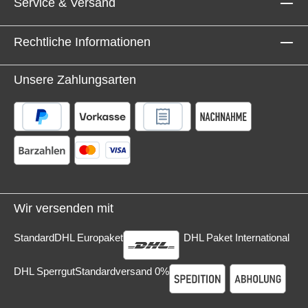
Service & Versand
CEE-Kombi-Kupplung + 2x Schutzkontakt-Kupplung
AnschlussTyp CEE-Stecker blau, 3-polig, 1-phasig/16
A Artikelzustand Neuware mit Rechnung 2 Jahre
Rechtliche Informationen
Gewährleistung
Unsere Zahlungsarten
Wir versenden mit
Standard
DHL Europaket
DHL Paket International
DHL Sperrgut
Standardversand 0%