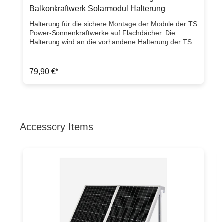
Neuware mit Rechnung 2 Jahre Gewährleistung
Balkonkraftwerk Solarmodul Halterung
Halterung für die sichere Montage der Module der TS
Power-Sonnenkraftwerke auf Flachdächer. Die
Halterung wird an die vorhandene Halterung der TS
Power Sonnenkraftwerke geschraubt. In dem daraus
entstandenen Rahmen können bis zu zwei
Gehwegplatten zum erschweren der Halterung gelegt
79,90 €*
werden. einfache und schnelle Montage komplett
aus Aluminium für zwei Gehwegplatten 40 x 40 cm
Artikelzustand Neuware mit Rechnung 2 Jahre
Gewährleistung
Accessory Items
Produktgalerie überspringen