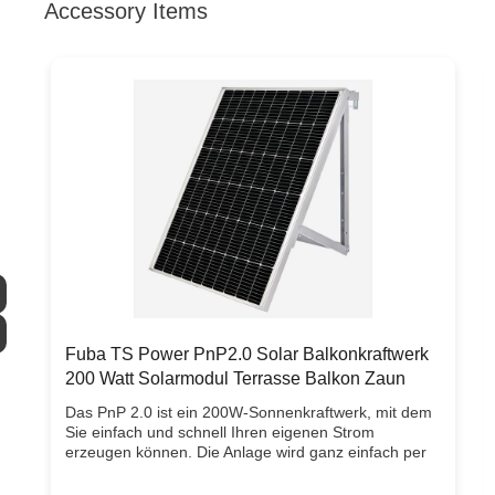
Accessory Items
Produktgalerie überspringen
Fuba TS Power PnP2.0 Solar Balkonkraftwerk
200 Watt Solarmodul Terrasse Balkon Zaun
Das PnP 2.0 ist ein 200W-Sonnenkraftwerk, mit dem
Sie einfach und schnell Ihren eigenen Strom
erzeugen können. Die Anlage wird ganz einfach per
mitgeliefertem Kabel über eine Steckdose an das
Hausnetz angeschlossen. Das Sonnenkraftwerk