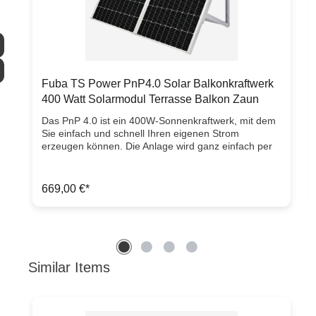
Fuba TS Power PnP4.0 Solar Balkonkraftwerk
400 Watt Solarmodul Terrasse Balkon Zaun
Das PnP 4.0 ist ein 400W-Sonnenkraftwerk, mit dem
Sie einfach und schnell Ihren eigenen Strom
erzeugen können. Die Anlage wird ganz einfach per
mitgeliefertem Kabel über eine Steckdose an das
Hausnetz angeschlossen. Das Sonnenkraftwerk
besteht aus zwei 205W-Photovoltaikmodulen, einem
669,00 €*
400 Watt-Wechselrichter mit Anschlusskabel und
einer Universalhalterung. Die aufeinander
abgestimmten Komponenten ermöglichen eine
einfache und schnelle Installation der handlichen
Solarpaneelen. Der Micro-Wechselrichter verfügt
über intergriertes W-LAN zur Leistungskontrolle über
Similar Items
Produktgalerie überspringen
die kostenlose Monitoring-App. Die Anlagen sind
erweiterbar und werden in transportsicheren
Spezialverpackungen geliefert! Derzeit dürfen in
Deutschland höchstens bis zu 600 Watt über Mini-