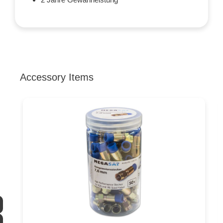
Accessory Items
Produktgalerie überspringen