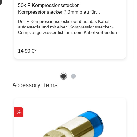
50x F-Kompressionsstecker
Kompressionstecker 7,0mm blau für
Koaxialkabel
Der F-Kompressionsstecker wird auf das Kabel
aufgesteckt und mit einer Kompressionsstecker -
Crimpzange wasserdicht mit dem Kabel verbunden.
Die Kompressionsstecker sind für Koaxialkabel mit
.
einem Außendurchmesser von max 7,0mm geeignet.
Geliefert werden 50 Stück in einer transportsicheren
14,90 €*
Kunststoff-Transportbox Ausstattungsmerkmale F-
Kompressionsstecker Gewindedurchmesser 7,0mm
Geeignet für Koaxialkabel RG6 und RG Quad
Artikelzustand: Neuware mit Rechnung 2 Jahre
Gewährleistung
Accessory Items
Produktgalerie überspringen
%